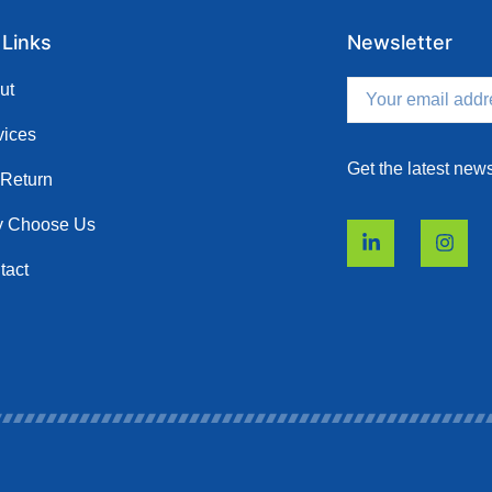
 Links
Newsletter
ut
vices
Get the latest new
 Return
 Choose Us​
tact