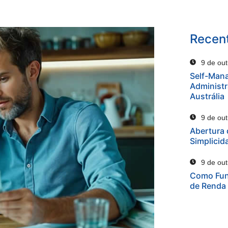
Recent
9 de ou
Self-Man
Administr
Austrália
9 de ou
Abertura 
Simplicid
9 de ou
Como Fun
de Renda 