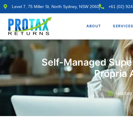
Level 7, 75 Miller St, North Sydney, NSW 2060
+61 (02) 92
ABOUT
SERVICE
Self-Managed Supe
Própria 
outubro