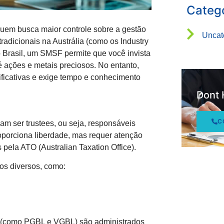
Categ
uem busca maior controle sobre a gestão
Uncat
radicionais na Austrália (como os Industry
 Brasil, um SMSF permite que você invista
 ações e metais preciosos. No entanto,
ificativas e exige tempo e conhecimento
Dont 
C
am ser trustees, ou seja, responsáveis
roporciona liberdade, mas requer atenção
 pela ATO (Australian Taxation Office).
os diversos, como:
l (como PGBL e VGBL) são administrados